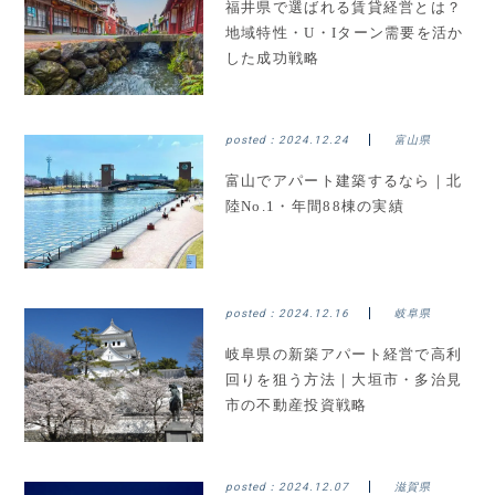
福井県で選ばれる賃貸経営とは？
地域特性・U・Iターン需要を活か
した成功戦略
posted：
2024.12.24
富山県
富山でアパート建築するなら｜北
陸No.1・年間88棟の実績
posted：
2024.12.16
岐阜県
岐阜県の新築アパート経営で高利
回りを狙う方法｜大垣市・多治見
市の不動産投資戦略
posted：
2024.12.07
滋賀県