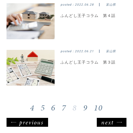
posted：
2022.06.28
富山県
ふんどし王子コラム 第４話
posted：
2022.06.21
富山県
ふんどし王子コラム 第３話
4
5
6
7
8
9
10
previous
next