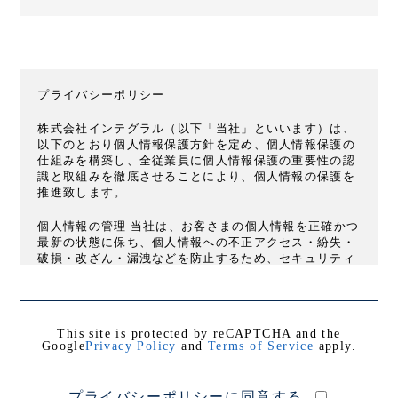
プライバシーポリシー
株式会社インテグラル（以下「当社」といいます）は、
以下のとおり個人情報保護方針を定め、個人情報保護の
仕組みを構築し、全従業員に個人情報保護の重要性の認
識と取組みを徹底させることにより、個人情報の保護を
推進致します。
個人情報の管理 当社は、お客さまの個人情報を正確かつ
最新の状態に保ち、個人情報への不正アクセス・紛失・
破損・改ざん・漏洩などを防止するため、セキュリティ
システムの維持・管理体制の整備・社員教育の徹底等の
必要な措置を講じ、安全対策を実施し個人情報の厳重な
管理を行ないます。
This site is protected by reCAPTCHA and the
個人情報の利用目的 お客さまからお預かりした個人情報
Google
Privacy Policy
and
Terms of Service
apply.
は、当社からのご連絡や業務のご案内やご質問に対する
回答として、電子メールや資料のご送付に利用いたしま
す。
プライバシーポリシーに同意する