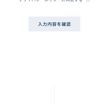
個人情報の第三者への開示・提供の禁止 当社は、お客さ
まよりお預かりした個人情報を適切に管理し、次のいず
れかに該当する場合を除き、個人情報を第三者に開示い
たしません。 ・お客さまの同意がある場合 ・お客さま
が希望されるサービスを行なうために当社が業務を委託
する業者に対して開示する場合 ・法令に基づき開示する
ことが必要である場合
個人情報の安全対策 当社は、個人情報の正確性及び安全
性確保のために、セキュリティに万全の対策を講じてい
ます
ご本人の照会 お客さまがご本人の個人情報の照会・修
正・削除などをご希望される場合には、ご本人であるこ
とを確認の上、対応させていただきます。
法令、規範の遵守と見直し 当社は、保有する個人情報に
関して適用される日本の法令、その他規範を遵守すると
ともに、本ポリシーの内容を適宜見直し、その改善に努
めます。
お問い合せ 当社の個人情報の取扱に関するお問い合せは
下記までご連絡ください。 株式会社インテグラル 〒