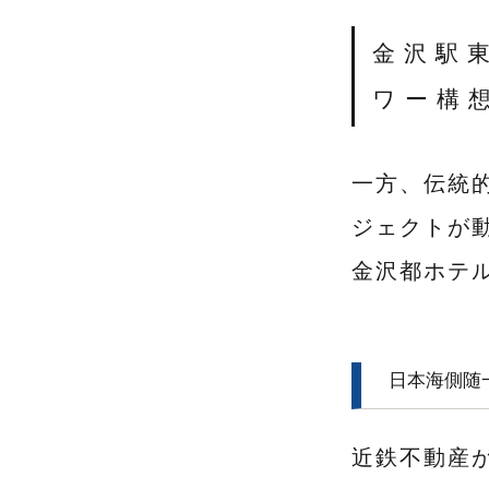
金沢駅
ワー構
一方、伝統
ジェクトが
金沢都ホテ
日本海側随
近鉄不動産