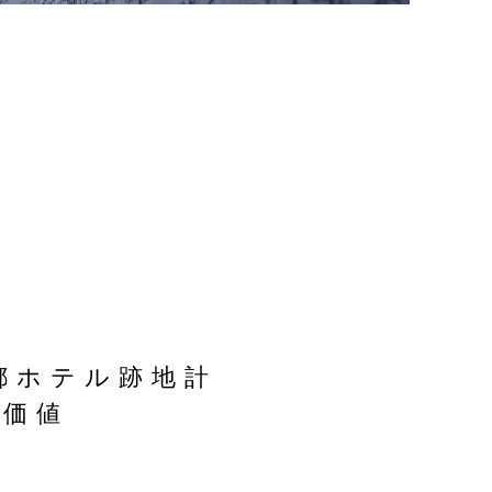
都ホテル跡地計
産価値