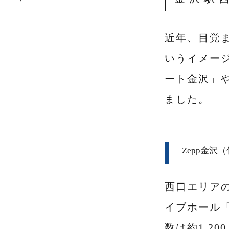
近年、目覚
いうイメー
ート金沢」
ました。
Zepp金沢
西口エリア
イブホール「
数は約1,2