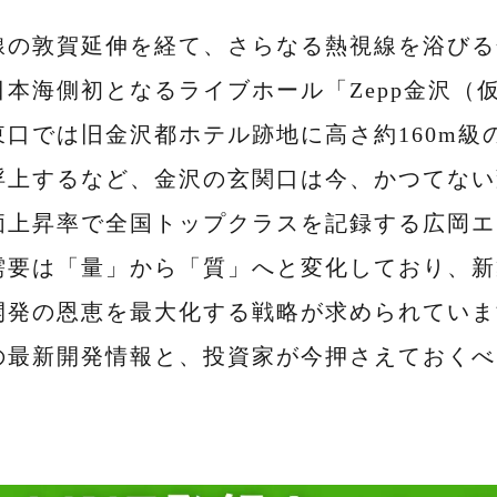
線の敦賀延伸を経て、さらなる熱視線を浴びる
本海側初となるライブホール「Zepp金沢（仮称
東口では旧金沢都ホテル跡地に高さ約160m級
浮上するなど、金沢の玄関口は今、かつてない
価上昇率で全国トップクラスを記録する広岡エ
需要は「量」から「質」へと変化しており、新
開発の恩恵を最大化する戦略が求められていま
の最新開発情報と、投資家が今押さえておくべ