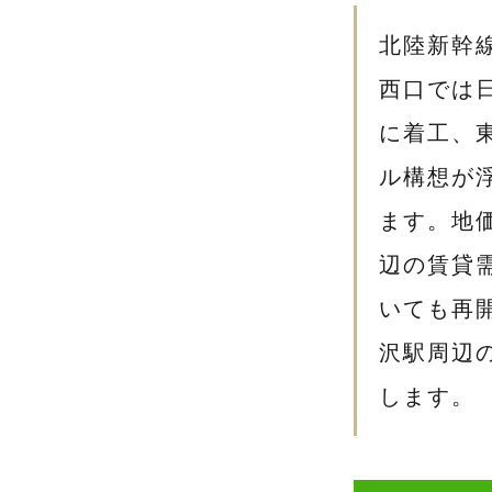
北陸新幹
西口では日
に着工、
ル構想が
ます。地
辺の賃貸
いても再
沢駅周辺
します。