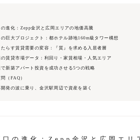
の進化：Zepp金沢と広岡エリアの地価高騰
の巨大プロジェクト：都ホテル跡地160m級タワー構想
もたらす賃貸需要の変容：『質』を求める入居者層
辺の賃貸市場データ：利回り・家賃相場・人気エリア
辺で新築アパート投資を成功させる5つの戦略
問（FAQ）
再開発の波に乗り、金沢駅周辺で資産を築く
西口の進化：Zepp金沢と広岡エリ