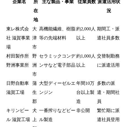
企業名
所
主な製品・事業
従業員数
派遣活用状
在
況
地
東レ株式会
大
高機能繊維、樹脂
約2,000人
期間工・派
社 滋賀事業
津
等の先端材料
以上
遣社員多数
場
市
村田製作所
野
セラミックコンデ
約1,000人
交替制勤務
野洲事業所
洲
ンサなど電子部品
以上
に派遣活用
市
日野自動車
蒲
大型ディーゼルエ
年間10万
多数の派
滋賀工場
生
ンジン
台以上製
遣・期間社
郡
造
員
キリンビー
犬
一番搾りなどビー
非公開
繁忙期に派
ル 滋賀工場
上
ル製造
遣社員登用