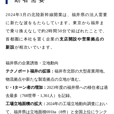
2024年3月の北陸新幹線開業は、福井県の法人需要
に新たな波をもたらしています。東京から福井ま
で乗り換えなしで約2時間50分で結ばれたことで、
首都圏に本社を置く企業の
支店開設や営業拠点の
新設
が相次いでいます。
福井県の企業誘致・立地動向
テクノポート福井の拡張：
福井市北部の大型産業用地。
物流拠点や新たな製造拠点の立地が進む。
U・Iターン者の増加：
2023年度の福井県への移住者は過
去最多（768世帯・1,361人）を記録。
工場立地面積の拡大：
2024年の工場立地動向調査におい
て、福井県は立地面積691ha（8件）と全国上位にランク