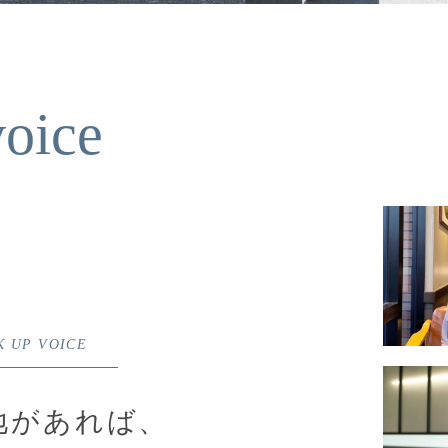
oice
K UP VOICE
地があれば、