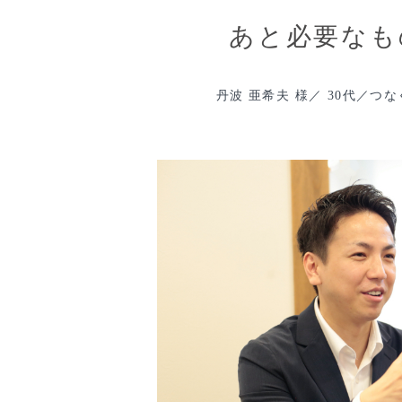
あと必要なも
丹波 亜希夫 様／ 30代／