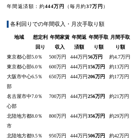
年間返済額：約
444万円
（毎月約
37万円
）
各利回りでの年間収入・月次手取り額
地域
想定利
年間家賃
年間返
年間手取
月間手取
回り
収入
済額
り額
り額
東京都心部
5.0％
500万円
444万円
56万円
約4.7万円
東京都心部
6.0％
600万円
444万円
156万円
約13万円
大阪市中心
6.5％
650万円
444万円
206万円
約17万円
部
名古屋市中
7.0％
700万円
444万円
256万円
約21万円
心部
北陸地方都
8.0％
800万円
444万円
356万円
約29万円
市
北陸地方都
9.5％
950万円
444万円
506万円
約42万円