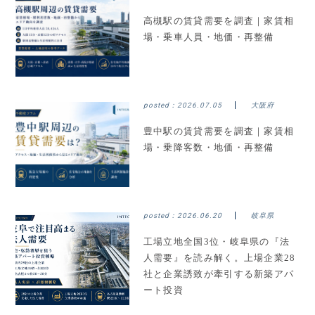
高槻駅の賃貸需要を調査｜家賃相
場・乗車人員・地価・再整備
posted：
2026.07.05
大阪府
豊中駅の賃貸需要を調査｜家賃相
場・乗降客数・地価・再整備
posted：
2026.06.20
岐阜県
工場立地全国3位・岐阜県の『法
人需要』を読み解く。上場企業28
社と企業誘致が牽引する新築アパ
ート投資