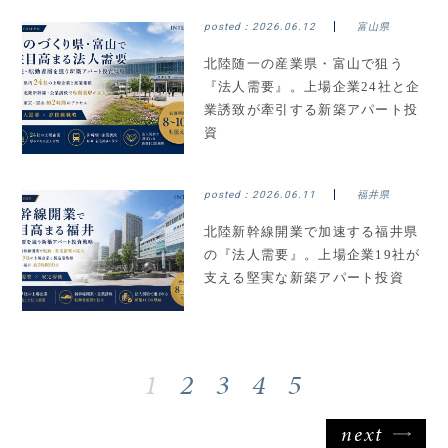
posted：
2026.06.12
富山県
北陸随一の産業県・富山で狙う
『法人需要』。上場企業24社と企
業誘致が牽引する新築アパート投
資
posted：
2026.06.11
福井県
北陸新幹線開業で加速する福井県
の『法人需要』。上場企業19社が
支える堅実な新築アパート投資
1
2
3
4
5
next